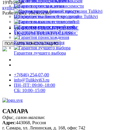
Печи по индивидуальным заказам
19'610
р
/м²
Гарантия происхождения
купить
Гарантия тепла и независимости
Размер (мм): 10х305х305
Преимущества банной продукции Tulikivi
Гарантия высоких технологий
Гарантия высоких технологий
TK-240NM TULIKIVI CLASSIC
Гарантия справедливой цены
TK-226PM TULIKIVI CLASSIC
Гарантия происхождения
ПОЛУЧИТЬ
КОНСУЛЬТАЦИЮ
Гарантия лучшего выбора
+7(846) 254-07-00
info@Tulikivi63.ru
ПН–ПТ: 09:00–18:00
СБ: 10:00–15:00
САМАРА
Офис, салон-магазин
:
Адрес
:443068, Россия
г. Самара, ул. Ленинская, д. 168, офис 742